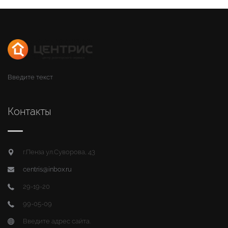
Введите текст
Контакты
г.Пенза ул.Суворова, 43
centris@inbox.ru
29-19-20
99-05-09
Введите адрес сайта.