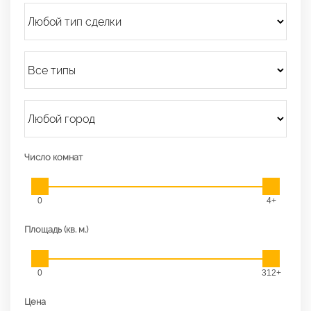
Число комнат
0
4+
Площадь (кв. м.)
0
312+
Цена