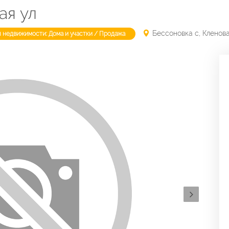
ая ул
Бессоновка с, Кленова
п недвижимости: Дома и участки / Продажа