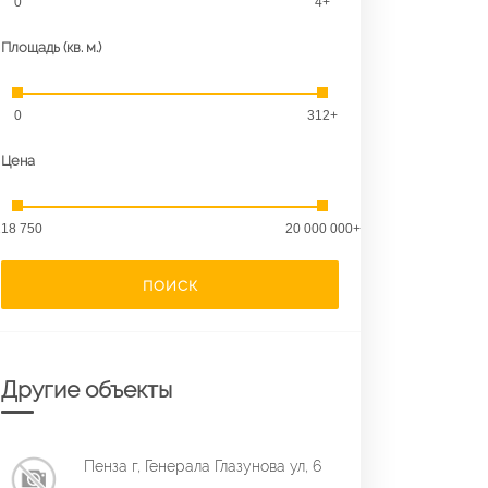
0
4+
Площадь (кв. м.)
0
312+
Цена
18 750
20 000 000+
ПОИСК
Другие объекты
Пенза г, Генерала Глазунова ул, 6