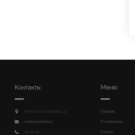
Контакты
Меню
г.Пенза ул.Суворова, 43
Главная
centris@inbox.ru
О компании
29-19-20
Статьи