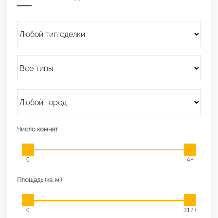
Число комнат
0
4+
Площадь (кв. м.)
0
312+