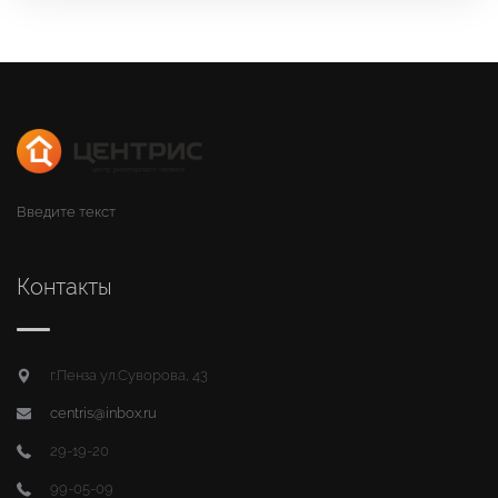
Введите текст
Контакты
г.Пенза ул.Суворова, 43
centris@inbox.ru
29-19-20
99-05-09