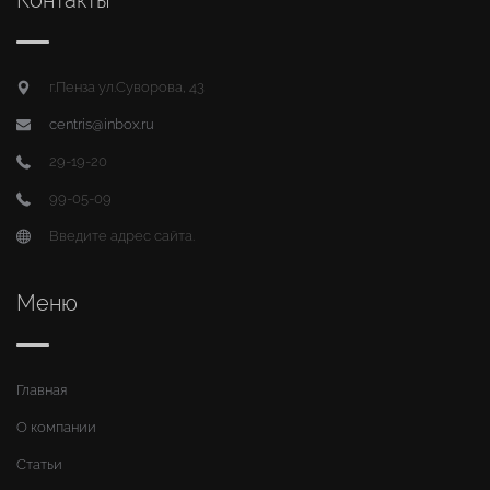
Контакты
г.Пенза ул.Суворова, 43
centris@inbox.ru
29-19-20
99-05-09
Введите адрес сайта.
Меню
Главная
О компании
Статьи