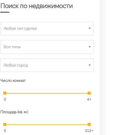
Поиск по недвижимости
Любой тип сделки
Все типы
Любой город
Число комнат
0
4+
Площадь (кв. м.)
0
312+