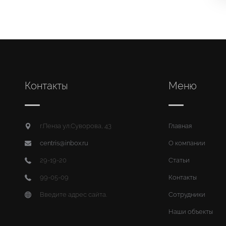
Контакты
Меню
г.Пенза ул.Суворова, 43
Главная
centris@inbox.ru
О компании
29-19-20
Статьи
99-05-09
Контакты
Введите адрес сайта.
Сотрудники
Наши объекты