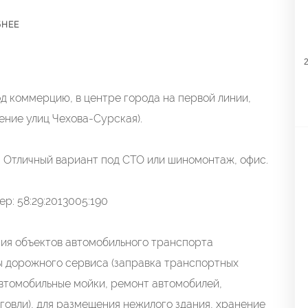
БНЕЕ
2
од коммерцию, в центре города на первой линии,
ение улиц Чехова-Сурская).
Отличный вариант под СТО или шиномонтаж, офис.
р: 58:29:2013005:190
ния объектов автомобильного транспорта
ы дорожного сервиса (заправка транспортных
автомобильные мойки, ремонт автомобилей,
овли), для размещения нежилого здания, хранение