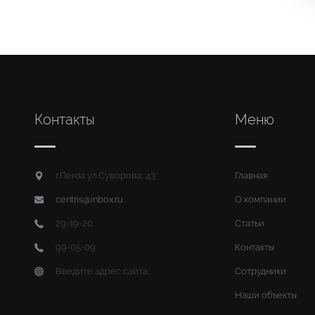
Контакты
Меню
г.Пенза ул.Суворова, 43
Главная
centris@inbox.ru
О компании
29-19-20
Статьи
99-05-09
Контакты
Введите адрес сайта.
Сотрудники
Наши объекты