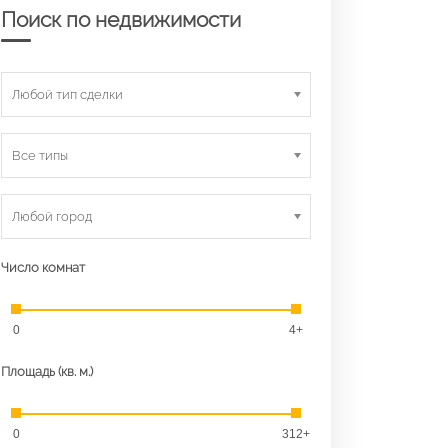
Поиск по недвижимости
Любой тип сделки
Все типы
Любой город
Число комнат
0
4+
Площадь (кв. м.)
0
312+