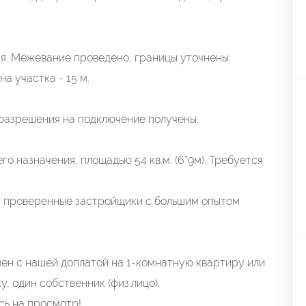
я. Межевание проведено, границы уточнены.
а участка - 15 м.
 разрешения на подключение получены.
 назначения, площадью 54 кв.м. (6*9м). Требуется
я проверенные застройщики с большим опытом
мен с нашей доплатой на 1-комнатную квартиру или
, один собственник (физ.лицо).
сь на просмотр!