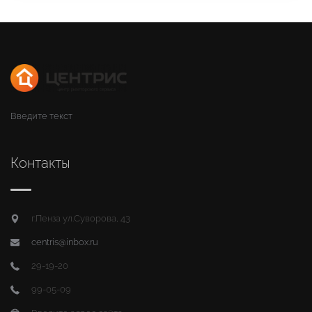
Введите текст
Контакты
г.Пенза ул.Суворова, 43
centris@inbox.ru
29-19-20
99-05-09