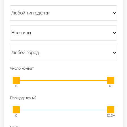
Число комнат
0
4+
Площадь (кв. м.)
0
312+