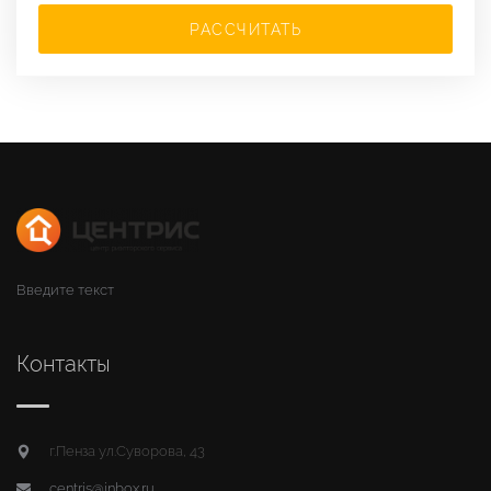
РАССЧИТАТЬ
Введите текст
Контакты
г.Пенза ул.Суворова, 43
centris@inbox.ru