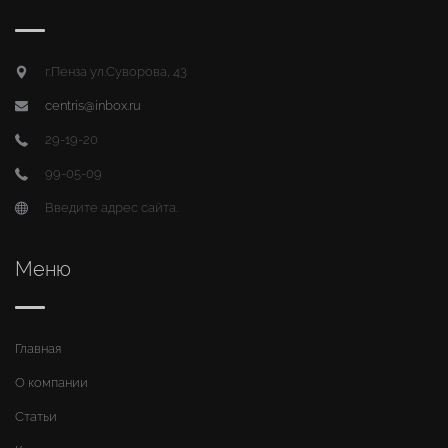
г.Пенза ул.Суворова, 43
centris@inbox.ru
29-19-20
99-05-09
Введите адрес сайта.
Меню
Главная
О компании
Статьи