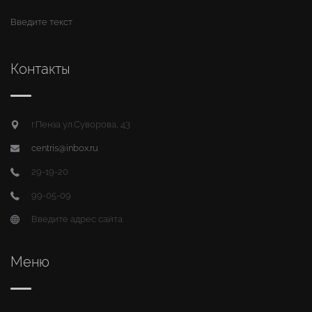
Введите текст
Контакты
г.Пенза ул.Суворова, 43
centris@inbox.ru
29-19-20
99-05-09
Введите адрес сайта.
Меню