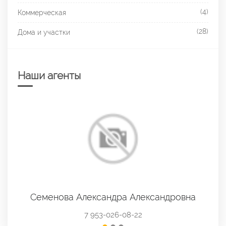
(4)
Коммерческая
(28)
Дома и участки
Наши агенты
сандра Александровна
Казарина Анна
53-026-08-22
менеджер по 